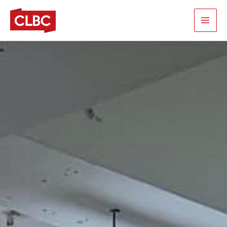
跳
至
主
要
內
容