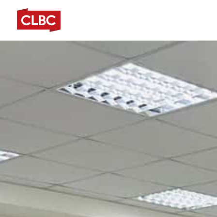
跳
至
主
要
內
容