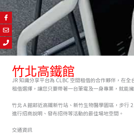
竹北高鐵館
JR 知識分享平台為 CLBC 空間租借的合作夥伴，
租借選擇，讓您只要帶著一台筆電及一身專業，就能擁
竹北 A 館鄰近高鐵新竹站、新竹生物醫學園區，步行
進行招商說明、發布招待等活動的最佳場地空間。
交通資訊