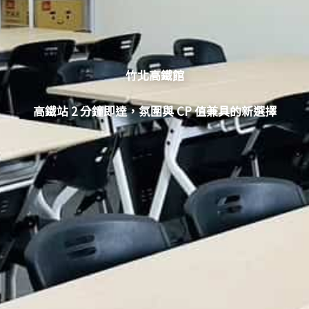
竹北高鐵館
高鐵站 2 分鐘即達，氛圍與 CP 值兼具的新選擇