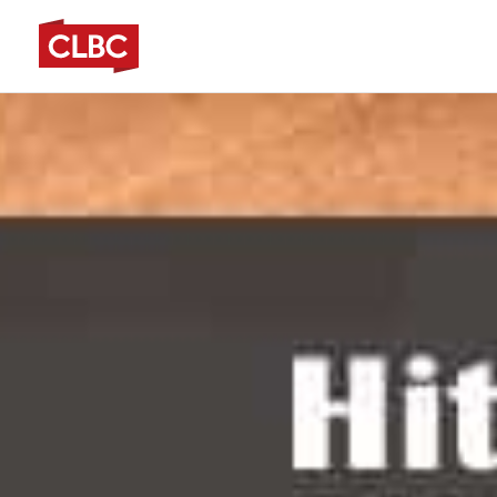
跳
至
主
要
內
容