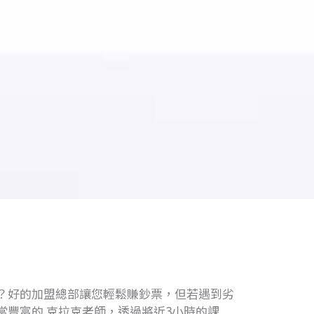
？好的加盟總部讓您輕鬆賺鈔票，但若遇到劣
豐富的 克拉克老師，透過將近3小時的課