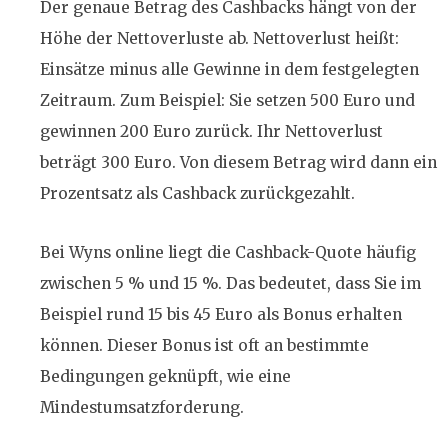
Der genaue Betrag des Cashbacks hängt von der
Höhe der Nettoverluste ab. Nettoverlust heißt:
Einsätze minus alle Gewinne in dem festgelegten
Zeitraum. Zum Beispiel: Sie setzen 500 Euro und
gewinnen 200 Euro zurück. Ihr Nettoverlust
beträgt 300 Euro. Von diesem Betrag wird dann ein
Prozentsatz als Cashback zurückgezahlt.
Bei Wyns online liegt die Cashback-Quote häufig
zwischen 5 % und 15 %. Das bedeutet, dass Sie im
Beispiel rund 15 bis 45 Euro als Bonus erhalten
können. Dieser Bonus ist oft an bestimmte
Bedingungen geknüpft, wie eine
Mindestumsatzforderung.