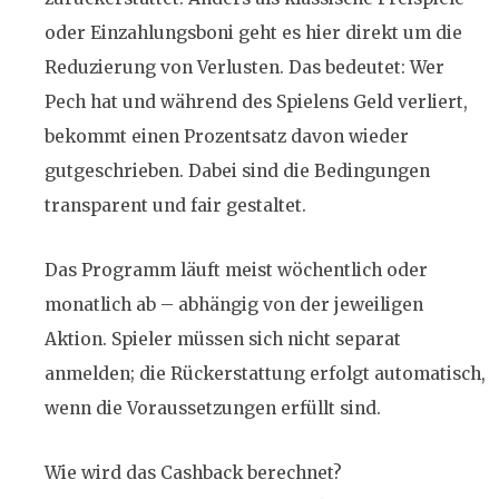
oder Einzahlungsboni geht es hier direkt um die
Reduzierung von Verlusten. Das bedeutet: Wer
Pech hat und während des Spielens Geld verliert,
bekommt einen Prozentsatz davon wieder
gutgeschrieben. Dabei sind die Bedingungen
transparent und fair gestaltet.
Das Programm läuft meist wöchentlich oder
monatlich ab – abhängig von der jeweiligen
Aktion. Spieler müssen sich nicht separat
anmelden; die Rückerstattung erfolgt automatisch,
wenn die Voraussetzungen erfüllt sind.
Wie wird das Cashback berechnet?