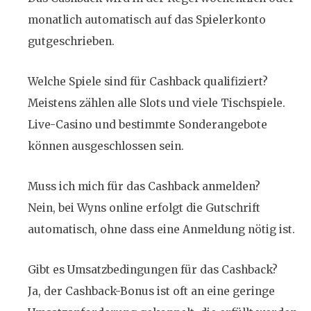
monatlich automatisch auf das Spielerkonto
gutgeschrieben.
Welche Spiele sind für Cashback qualifiziert?
Meistens zählen alle Slots und viele Tischspiele.
Live-Casino und bestimmte Sonderangebote
können ausgeschlossen sein.
Muss ich mich für das Cashback anmelden?
Nein, bei Wyns online erfolgt die Gutschrift
automatisch, ohne dass eine Anmeldung nötig ist.
Gibt es Umsatzbedingungen für das Cashback?
Ja, der Cashback-Bonus ist oft an eine geringe