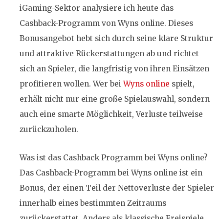
iGaming-Sektor analysiere ich heute das
Cashback-Programm von Wyns online. Dieses
Bonusangebot hebt sich durch seine klare Struktur
und attraktive Rückerstattungen ab und richtet
sich an Spieler, die langfristig von ihren Einsätzen
profitieren wollen. Wer bei
Wyns online
spielt,
erhält nicht nur eine große Spielauswahl, sondern
auch eine smarte Möglichkeit, Verluste teilweise
zurückzuholen.
Was ist das Cashback Programm bei Wyns online?
Das Cashback-Programm bei Wyns online ist ein
Bonus, der einen Teil der Nettoverluste der Spieler
innerhalb eines bestimmten Zeitraums
zurückerstattet. Anders als klassische Freispiele