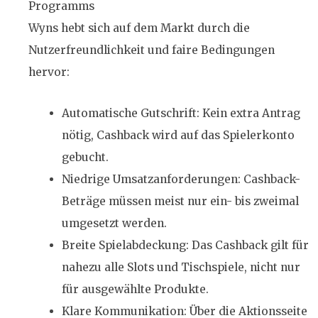
Programms
Wyns hebt sich auf dem Markt durch die
Nutzerfreundlichkeit und faire Bedingungen
hervor:
Automatische Gutschrift: Kein extra Antrag
nötig, Cashback wird auf das Spielerkonto
gebucht.
Niedrige Umsatzanforderungen: Cashback-
Beträge müssen meist nur ein- bis zweimal
umgesetzt werden.
Breite Spielabdeckung: Das Cashback gilt für
nahezu alle Slots und Tischspiele, nicht nur
für ausgewählte Produkte.
Klare Kommunikation: Über die Aktionsseite