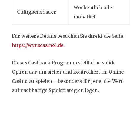
Wöchentlich oder
Gültigkeitsdauer
monatlich
Für weitere Details besuchen Sie direkt die Seite:
https://wynscasino1.de
.
Dieses Cashback-Programm stellt eine solide
Option dar, um sicher und kontrolliert im Online-
Casino zu spielen – besonders für jene, die Wert
auf nachhaltige Spielstrategien legen.