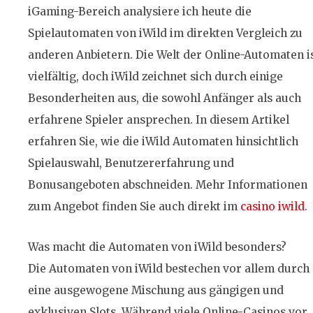
iGaming-Bereich analysiere ich heute die
Spielautomaten von iWild im direkten Vergleich zu
anderen Anbietern. Die Welt der Online-Automaten i
vielfältig, doch iWild zeichnet sich durch einige
Besonderheiten aus, die sowohl Anfänger als auch
erfahrene Spieler ansprechen. In diesem Artikel
erfahren Sie, wie die iWild Automaten hinsichtlich
Spielauswahl, Benutzererfahrung und
Bonusangeboten abschneiden. Mehr Informationen
zum Angebot finden Sie auch direkt im
casino iwild
.
Was macht die Automaten von iWild besonders?
Die Automaten von iWild bestechen vor allem durch
eine ausgewogene Mischung aus gängigen und
exklusiven Slots. Während viele Online-Casinos vor