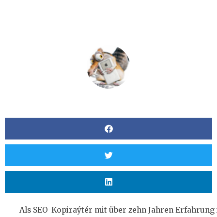
BY
TYLER
Als SEO-Kopiraýtér mit über zehn Jahren Erfahrung