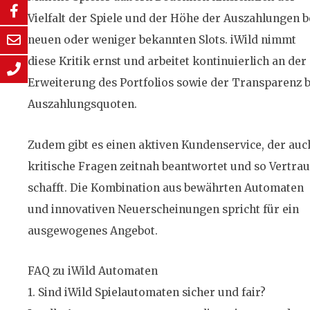
Vielfalt der Spiele und der Höhe der Auszahlungen b
neuen oder weniger bekannten Slots. iWild nimmt
diese Kritik ernst und arbeitet kontinuierlich an der
Erweiterung des Portfolios sowie der Transparenz b
Auszahlungsquoten.
Zudem gibt es einen aktiven Kundenservice, der auc
kritische Fragen zeitnah beantwortet und so Vertra
schafft. Die Kombination aus bewährten Automaten
und innovativen Neuerscheinungen spricht für ein
ausgewogenes Angebot.
FAQ zu iWild Automaten
1. Sind iWild Spielautomaten sicher und fair?