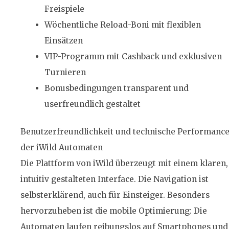
Freispiele
Wöchentliche Reload-Boni mit flexiblen
Einsätzen
VIP-Programm mit Cashback und exklusiven
Turnieren
Bonusbedingungen transparent und
userfreundlich gestaltet
Benutzerfreundlichkeit und technische Performanc
der iWild Automaten
Die Plattform von iWild überzeugt mit einem klaren,
intuitiv gestalteten Interface. Die Navigation ist
selbsterklärend, auch für Einsteiger. Besonders
hervorzuheben ist die mobile Optimierung: Die
Automaten laufen reibungslos auf Smartphones und