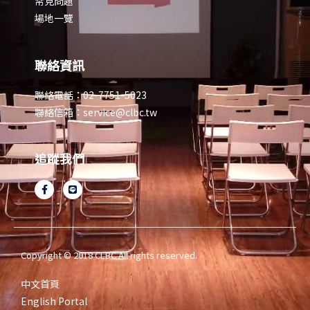
常見問題
場地一覽
聯絡資訊
聯絡電話：02-7751-5023
聯絡信箱：
service@clbc.tw
追蹤我們
F
L
a
i
c
n
e
e
b
o
o
k
Copyright © 2018 CLBC All rights reserved.
-
f
中文首頁
English Portal